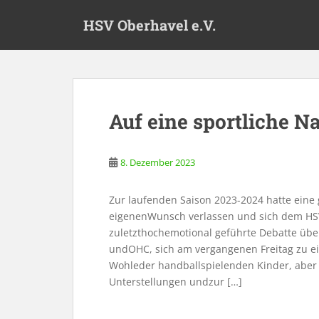
S
HSV Oberhavel e.V.
k
i
p
t
o
m
Auf eine sportliche N
a
i
n
8. Dezember 2023
c
o
Zur laufenden Saison 2023-2024 hatte ein
n
eigenenWunsch verlassen und sich dem HSV
t
zuletzthochemotional geführte Debatte über
e
undOHC, sich am vergangenen Freitag zu ei
n
Wohleder handballspielenden Kinder, aber
t
Unterstellungen undzur […]