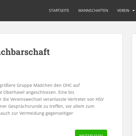
STARTSEITE
MANNSCHAFTEN
VEREIN
achbarschaft
No logo found, please add some logos
No logo
e größere Gruppe Mädchen den OHC auf
 Oberhavel angeschlossen. Eine bis
 die Vereinswechsel veranlasste Vertreter von HSV
ner Gesprächsrunde zu treffen, vor allem zum
 auch zur Vermeidung gegenseitiger
WEITERLESEN