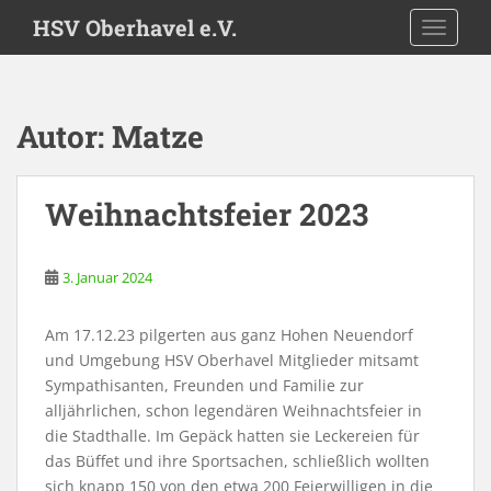
S
HSV Oberhavel e.V.
TOGGLE
k
i
p
t
Autor:
Matze
o
m
a
Weihnachtsfeier 2023
i
n
c
3. Januar 2024
o
n
Am 17.12.23 pilgerten aus ganz Hohen Neuendorf
t
und Umgebung HSV Oberhavel Mitglieder mitsamt
e
Sympathisanten, Freunden und Familie zur
n
alljährlichen, schon legendären Weihnachtsfeier in
t
die Stadthalle. Im Gepäck hatten sie Leckereien für
das Büffet und ihre Sportsachen, schließlich wollten
sich knapp 150 von den etwa 200 Feierwilligen in die