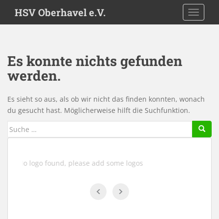
S
HSV Oberhavel e.V.
TOGGLE
k
i
p
t
Es konnte nichts gefunden
o
werden.
m
a
i
Es sieht so aus, als ob wir nicht das finden konnten, wonach
n
du gesucht hast. Möglicherweise hilft die Suchfunktion.
c
Suche
o
nach:
n
t
e
No logo found, please add some logos
n
t