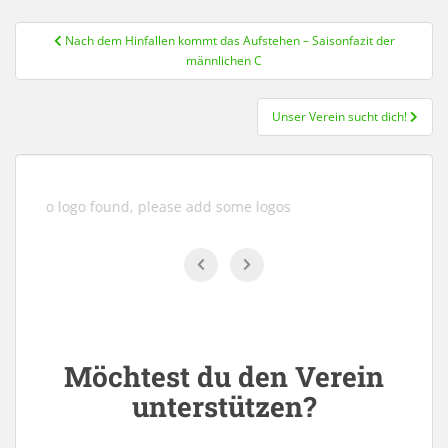
Beitragsnavigation
Nach dem Hinfallen kommt das Aufstehen – Saisonfazit der
männlichen C
Unser Verein sucht dich!
No logo found, please add some logos
No l
Möchtest du den Verein
unterstützen?