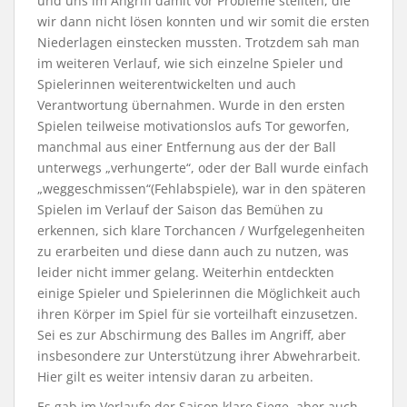
und uns im Angriff damit vor Probleme stellten, die
wir dann nicht lösen konnten und wir somit die ersten
Niederlagen einstecken mussten. Trotzdem sah man
im weiteren Verlauf, wie sich einzelne Spieler und
Spielerinnen weiterentwickelten und auch
Verantwortung übernahmen. Wurde in den ersten
Spielen teilweise motivationslos aufs Tor geworfen,
manchmal aus einer Entfernung aus der der Ball
unterwegs „verhungerte“, oder der Ball wurde einfach
„weggeschmissen“(Fehlabspiele), war in den späteren
Spielen im Verlauf der Saison das Bemühen zu
erkennen, sich klare Torchancen / Wurfgelegenheiten
zu erarbeiten und diese dann auch zu nutzen, was
leider nicht immer gelang. Weiterhin entdeckten
einige Spieler und Spielerinnen die Möglichkeit auch
ihren Körper im Spiel für sie vorteilhaft einzusetzen.
Sei es zur Abschirmung des Balles im Angriff, aber
insbesondere zur Unterstützung ihrer Abwehrarbeit.
Hier gilt es weiter intensiv daran zu arbeiten.
Es gab im Verlaufe der Saison klare Siege, aber auch