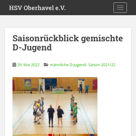
S
HSV Oberhavel e.V.
TOGGLE
k
i
p
t
Saisonrückblick gemischte
o
D-Jugend
m
a
i
,
29. Mai 2022
männliche D-Jugend
Saison 2021/22
n
c
o
n
t
e
n
t