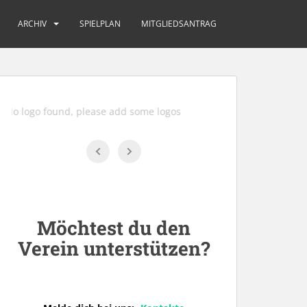
ARCHIV
SPIELPLAN
MITGLIEDSANTRAG
No logo found, please add some logos
Möchtest du den
Verein unterstützen?