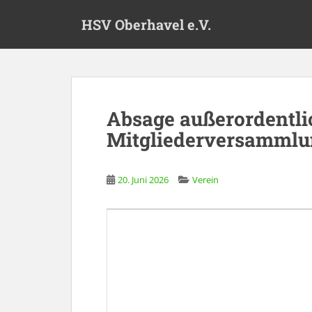
S
HSV Oberhavel e.V.
k
i
p
t
o
m
Absage außerordentli
No logo found, please add s
a
Mitgliederversammlu
i
n
c
20. Juni 2026
Verein
o
n
t
e
n
t