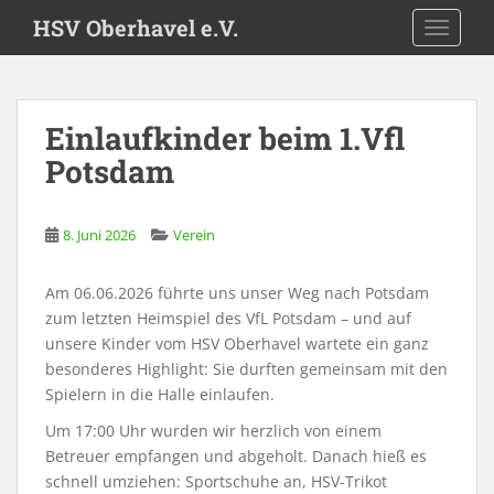
S
HSV Oberhavel e.V.
TOGGLE
k
i
p
t
Einlaufkinder beim 1.Vfl
o
Potsdam
m
a
i
8. Juni 2026
Verein
n
c
o
Am 06.06.2026 führte uns unser Weg nach Potsdam
n
zum letzten Heimspiel des VfL Potsdam – und auf
t
unsere Kinder vom HSV Oberhavel wartete ein ganz
e
besonderes Highlight: Sie durften gemeinsam mit den
n
Spielern in die Halle einlaufen.
t
Um 17:00 Uhr wurden wir herzlich von einem
Betreuer empfangen und abgeholt. Danach hieß es
schnell umziehen: Sportschuhe an, HSV-Trikot