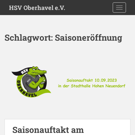
S
HSV Oberhavel e.V.
TOGGLE
k
i
p
t
Schlagwort:
Saisoneröffnung
o
m
a
i
n
c
o
n
t
e
n
t
Saisonauftakt am